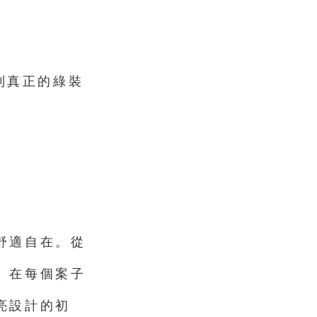
做到真正的綠裝
舒適自在。從
。在每個案子
亮設計的初