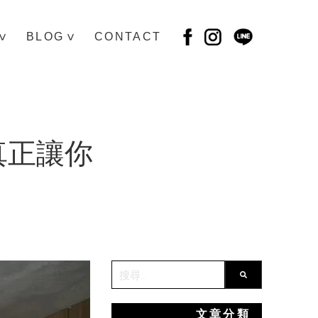
BLOG
CONTACT
>
>
真正讓你
This is a search field with an auto-sug
There are no suggestions because the sear
文章分類