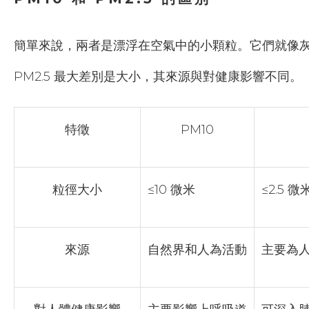
簡單來說，兩者是漂浮在空氣中的小顆粒。它們就像灰
PM2.5 最大差別是大小，其來源與對健康影響不同。
特徵
PM10
粒徑大小
≤10 微米
≤2.5 微
來源
自然界和人為活動
主要為