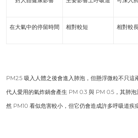
對人體健康影響
主要影響上呼吸道
可深入
在大氣中的停留時間
相對較短
相對較
PM2.5 吸入人體之後會進入肺泡，但懸浮微粒不只這兩種，還
代人愛用的氣炸鍋會產生 PM 0.3 與 PM 0.5，
然 PM10 看似危害較小，但它仍會造成許多呼吸道疾