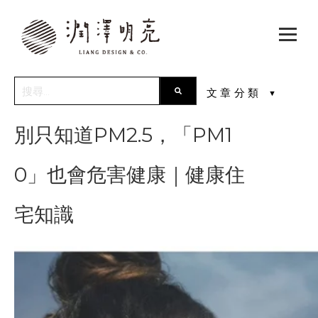
This is a search field with an auto-suggest feature attach
文章分類
▼
There are no suggestions because the search field is empty.
別只知道PM2.5，「PM1
0」也會危害健康｜健康住
宅知識