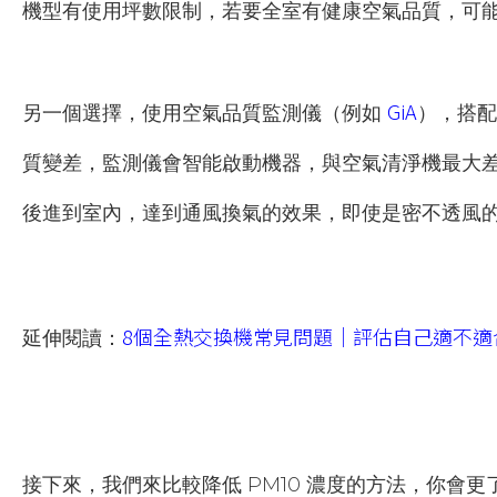
機型有使用坪數限制，若要全室有健康空氣品質，可
GiA
另一個選擇，使用空氣品質監測儀（例如
），搭配
質變差，監測儀會智能啟動機器，與空氣清淨機最大
後進到室內，達到通風換氣的效果，即使是密不透風
8個全熱交換機常見問題｜評估自己適不適
延伸閱讀：
接下來，我們來比較降低 PM10 濃度的方法，你會